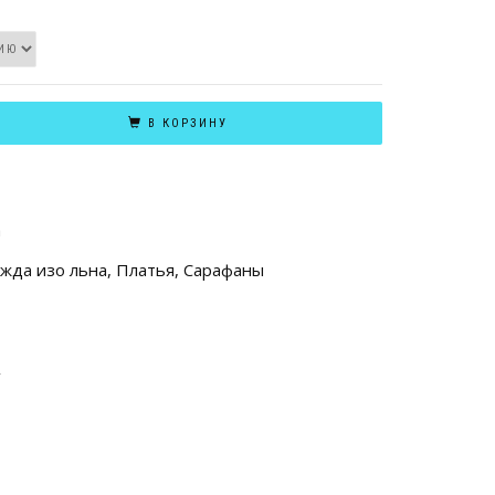
В КОРЗИНУ
а
жда изо льна
,
Платья
,
Сарафаны