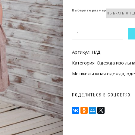
Выберите размер
КОЛИЧЕСТВО
ТОВАРА
ПЛАТЬЕ
Артикул:
Н/Д
С
Категория:
Одежда изо льн
КВАДРАТНЫМ
Метки:
льняная одежда
,
оде
ВЫРЕЗОМ
ПОДЕЛИТЬСЯ В СОЦСЕТЯХ