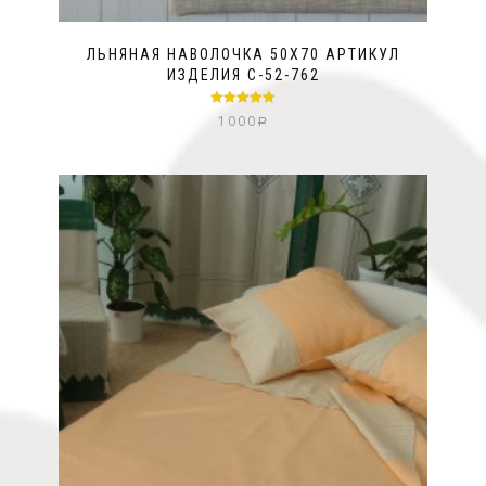
ЛЬНЯНАЯ НАВОЛОЧКА 50Х70 АРТИКУЛ
ИЗДЕЛИЯ С-52-762
Оценка
5.00
1000
Р
из 5