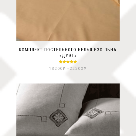
КОМПЛЕКТ ПОСТЕЛЬНОГО БЕЛЬЯ ИЗО ЛЬНА
«ДУЭТ»
Оценка
5.00
–
13200
22500
Р
Р
из 5