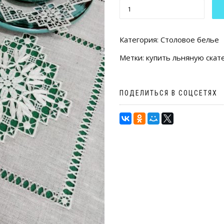
КОЛИЧЕСТВО
ТОВАРА
САЛФЕТКА
Категория:
Столовое белье
32Х32
Метки:
купить льняную скат
РИСУНОК
23/95-
07
ПОДЕЛИТЬСЯ В СОЦСЕТЯХ