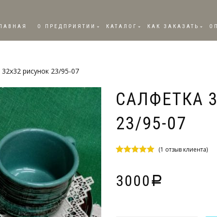
ЛАВНАЯ
О ПРЕДПРИЯТИИ
КАТАЛОГ
КАК ЗАКАЗАТЬ
О
 32х32 рисунок 23/95-07
САЛФЕТКА 
23/95-07
(
1
отзыв клиента)
Рейтинг
1
5.00
из 5 на
основе
3000
Р
опроса
пользователя