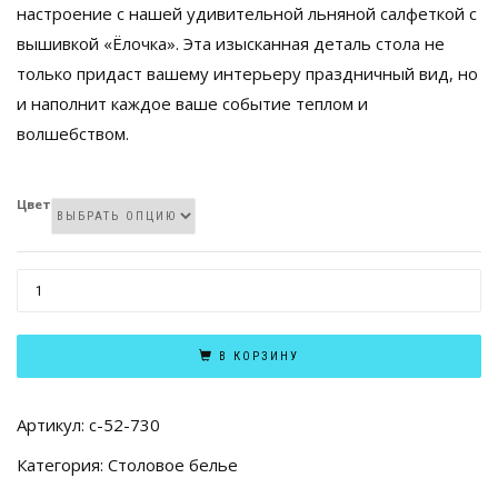
настроение с нашей удивительной льняной салфеткой с
вышивкой «Ёлочка». Эта изысканная деталь стола не
только придаст вашему интерьеру праздничный вид, но
и наполнит каждое ваше событие теплом и
волшебством.
Цвет
КОЛИЧЕСТВО
ТОВАРА
САЛФЕТКА
В КОРЗИНУ
40Х40
РИСУНОК
Артикул:
с-52-730
23/38-
Категория:
Столовое белье
17