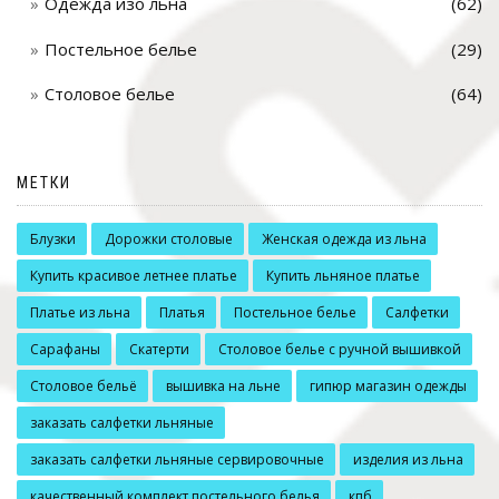
Одежда изо льна
(62)
Постельное белье
(29)
Столовое белье
(64)
МЕТКИ
Блузки
Дорожки столовые
Женская одежда из льна
Купить красивое летнее платье
Купить льняное платье
Платье из льна
Платья
Постельное белье
Салфетки
Сарафаны
Скатерти
Столовое белье с ручной вышивкой
Столовое бельё
вышивка на льне
гипюр магазин одежды
заказать салфетки льняные
заказать салфетки льняные сервировочные
изделия из льна
качественный комплект постельного белья
кпб