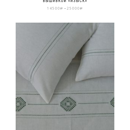
ВЫШИВКОЙ «ИЗЫСК»
–
14500
25000
Р
Р