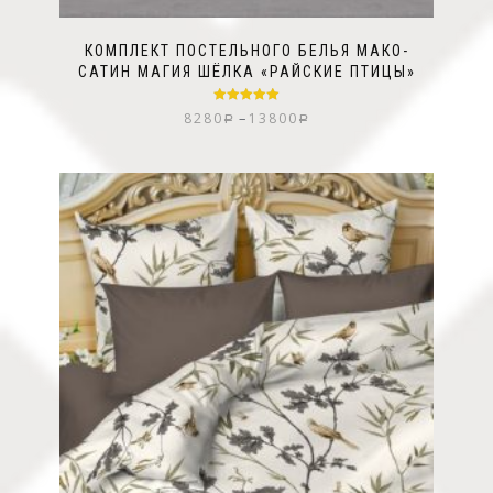
КОМПЛЕКТ ПОСТЕЛЬНОГО БЕЛЬЯ МАКО-
САТИН МАГИЯ ШЁЛКА «РАЙСКИЕ ПТИЦЫ»
Оценка
5.00
–
8280
13800
Р
Р
из 5