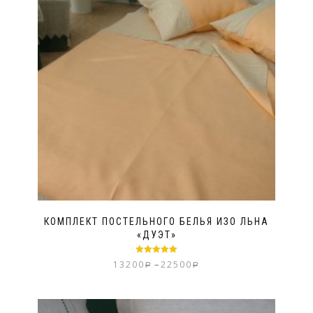
КОМПЛЕКТ ПОСТЕЛЬНОГО БЕЛЬЯ ИЗО ЛЬНА
«ДУЭТ»
Оценка
5.00
–
13200
22500
Р
Р
из 5