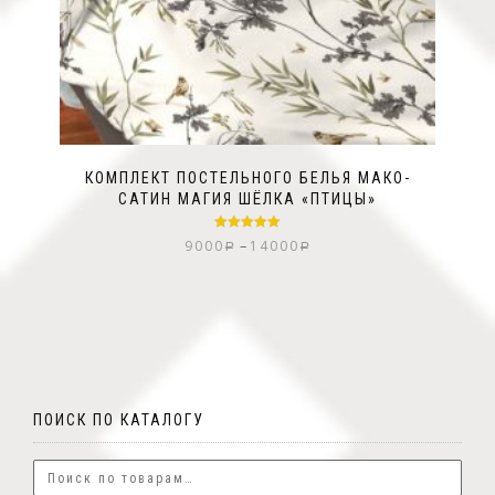
КОМПЛЕКТ ПОСТЕЛЬНОГО БЕЛЬЯ МАКО-
САТИН МАГИЯ ШЁЛКА «ПТИЦЫ»
Оценка
5.00
–
9000
14000
Р
Р
из 5
ПОИСК ПО КАТАЛОГУ