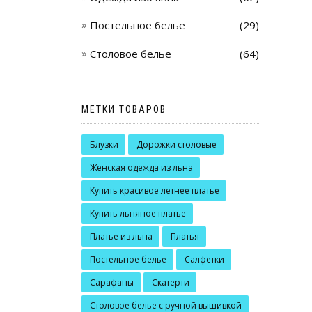
Постельное белье
(29)
Столовое белье
(64)
МЕТКИ ТОВАРОВ
Блузки
Дорожки столовые
Женская одежда из льна
Купить красивое летнее платье
Купить льняное платье
Платье из льна
Платья
Постельное белье
Салфетки
Сарафаны
Скатерти
Столовое белье с ручной вышивкой