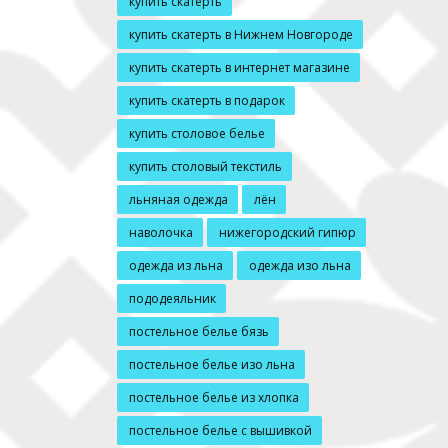
купить скатерть
купить скатерть в Нижнем Новгороде
купить скатерть в интернет магазине
купить скатерть в подарок
купить столовое белье
купить столовый текстиль
льняная одежда
лён
наволочка
нижегородский гипюр
одежда из льна
одежда изо льна
пододеяльник
постельное белье бязь
постельное белье изо льна
постельное белье из хлопка
постельное белье с вышивкой