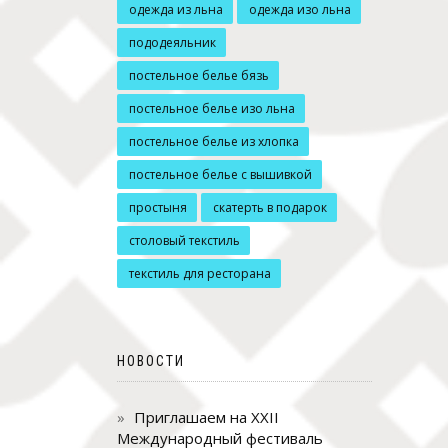
одежда из льна
одежда изо льна
пододеяльник
постельное белье бязь
постельное белье изо льна
постельное белье из хлопка
постельное белье с вышивкой
простыня
скатерть в подарок
столовый текстиль
текстиль для ресторана
НОВОСТИ
Приглашаем на XXII
Международный фестиваль