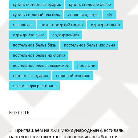
купить скатерть в подарок
купить столовое белье
купить столовый текстиль
льняная одежда
лён
наволочка
нижегородский гипюр
одежда из льна
одежда изо льна
пододеяльник
постельное белье бязь
постельное белье изо льна
постельное белье из хлопка
постельное белье с вышивкой
простыня
скатерть в подарок
столовый текстиль
текстиль для ресторана
НОВОСТИ
Приглашаем на XXII Международный фестиваль
народных художественных промыслов «Золотая