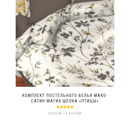
КОМПЛЕКТ ПОСТЕЛЬНОГО БЕЛЬЯ МАКО-
САТИН МАГИЯ ШЁЛКА «ПТИЦЫ»
Оценка
5.00
–
9000
14000
Р
Р
из 5