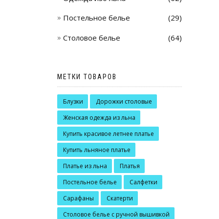
Постельное белье
(29)
Столовое белье
(64)
МЕТКИ ТОВАРОВ
Блузки
Дорожки столовые
Женская одежда из льна
Купить красивое летнее платье
Купить льняное платье
Платье из льна
Платья
Постельное белье
Салфетки
Сарафаны
Скатерти
Столовое белье с ручной вышивкой