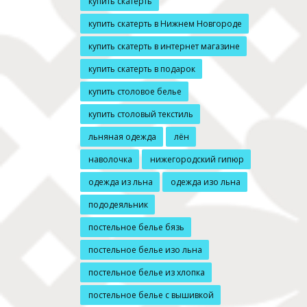
купить скатерть
купить скатерть в Нижнем Новгороде
купить скатерть в интернет магазине
купить скатерть в подарок
купить столовое белье
купить столовый текстиль
льняная одежда
лён
наволочка
нижегородский гипюр
одежда из льна
одежда изо льна
пододеяльник
постельное белье бязь
постельное белье изо льна
постельное белье из хлопка
постельное белье с вышивкой