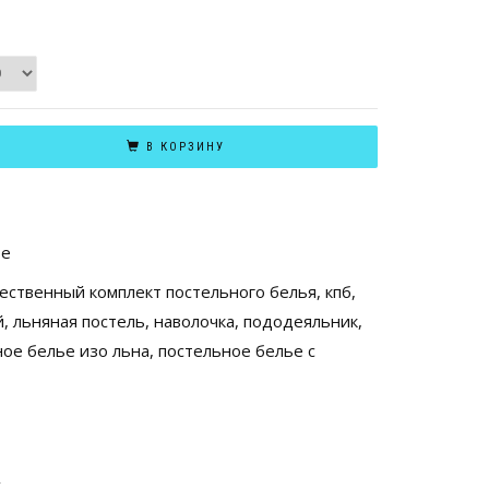
В КОРЗИНУ
ье
чественный комплект постельного белья
,
кпб
,
й
,
льняная постель
,
наволочка
,
пододеяльник
,
ное белье изо льна
,
постельное белье с