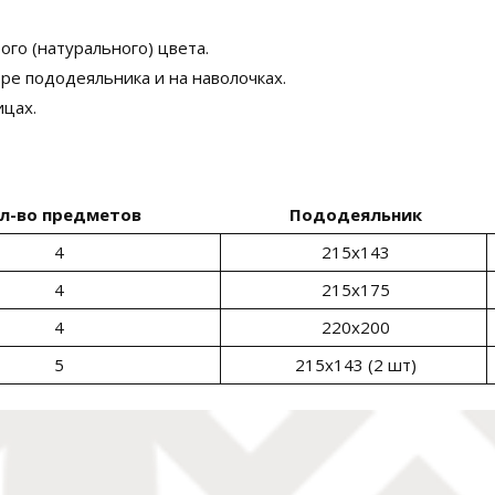
ого (натурального) цвета.
тре пододеяльника и на наволочках.
ицах.
л-во предметов
Пододеяльник
4
215х143
4
215х175
4
220х200
5
215х143 (2 шт)