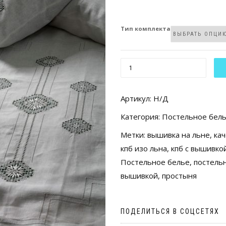
Тип комплекта
КОЛИЧЕСТВО
ТОВАРА
КОМПЛЕКТ
Артикул:
Н/Д
ПОСТЕЛЬНОГО
Категория:
Постельное бел
БЕЛЬЯ
Метки:
вышивка на льне
,
ка
ИЗО
кпб изо льна
,
кпб с вышивко
ЛЬНА
Постельное белье
,
постель
С
вышивкой
,
простыня
ВЫШИВКОЙ
«ЛЮКС»
ПОДЕЛИТЬСЯ В СОЦСЕТЯХ