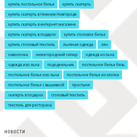
купить постельное белье
купить скатерть
купить скатерть в Нижнем Новгороде
купить скатерть в интернет магазине
купить скатерть в подарок
купить столовое белье
купить столовый текстиль
льняная одежда
лён
наволочка
нижегородский гипюр
одежда из льна
одежда изо льна
пододеяльник
постельное белье бязь
постельное белье изо льна
постельное белье из хлопка
постельное белье с вышивкой
простыня
скатерть в подарок
столовый текстиль
текстиль для ресторана
НОВОСТИ