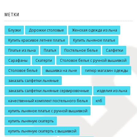
МЕТКИ
Блузки
Дорожки столовые
Женская одежда из льна
Купить красивое летнее платье
Купить льняное платье
Платье из льна
Платья
Постельное белье
Салфетки
Сарафаны
Скатерти
Столовое белье с ручной вышивкой
Столовое бельё
вышивка на льне
гипюр магазин одежды
заказать салфетки льняные
заказать салфетки льняные сервировочные
изделия из льна
качественный комплект постельного белья
кпб
купить льняное платье с ручной вышивкой
купить льняную скатерть
купить льняную скатерть с вышивкой