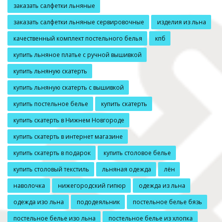
заказать салфетки льняные
заказать салфетки льняные сервировочные
изделия из льна
качественный комплект постельного белья
кпб
купить льняное платье с ручной вышивкой
купить льняную скатерть
купить льняную скатерть с вышивкой
купить постельное белье
купить скатерть
купить скатерть в Нижнем Новгороде
купить скатерть в интернет магазине
купить скатерть в подарок
купить столовое белье
купить столовый текстиль
льняная одежда
лён
наволочка
нижегородский гипюр
одежда из льна
одежда изо льна
пододеяльник
постельное белье бязь
постельное белье изо льна
постельное белье из хлопка