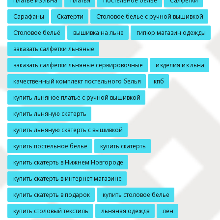
Платье из льна
Платья
Постельное белье
Салфетки
Сарафаны
Скатерти
Столовое белье с ручной вышивкой
Столовое бельё
вышивка на льне
гипюр магазин одежды
заказать салфетки льняные
заказать салфетки льняные сервировочные
изделия из льна
качественный комплект постельного белья
кпб
купить льняное платье с ручной вышивкой
купить льняную скатерть
купить льняную скатерть с вышивкой
купить постельное белье
купить скатерть
купить скатерть в Нижнем Новгороде
купить скатерть в интернет магазине
купить скатерть в подарок
купить столовое белье
купить столовый текстиль
льняная одежда
лён